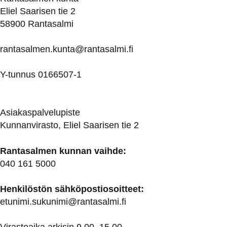
Eliel Saarisen tie 2
58900 Rantasalmi
rantasalmen.kunta@
rantasalmi.fi
Y-tunnus 0166507-1
Asiakaspalvelupiste
Kunnanvirasto, Eliel Saarisen tie 2
Rantasalmen kunnan vaihde:
040 161 5000
Henkilöstön sähköpostiosoitteet:
etunimi.sukunimi@rantasalmi.fi
Virastoaika arkisin 9.00–15.00