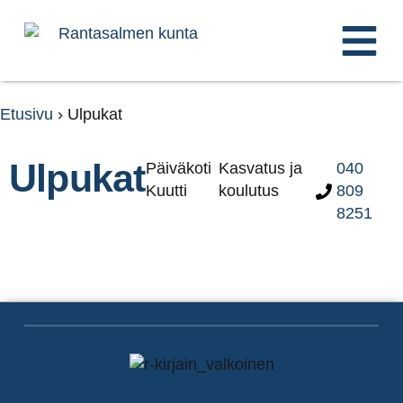
Etusivu
›
Ulpukat
Ulpukat
Päiväkoti
Kasvatus ja
040
Kuutti
koulutus
809
8251