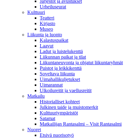
Järjestöt ja avustukset
Urheiluseurat
Kulttuuri
Teatteri
Kirjasto
Museo
Liikunta ja luonto
Kalastuspaikat
Laavut
Ladut ja luistelukenttä
Liikunnan paikat ja tilat
Liikuntaneuvonta ja ohjatut liikuntaryhmät
Puistot ja leikkikenttä
Soveltava liikunta
Uimahallikuljetukset
Uimarannat
Ulkoilureitit ja vaellusreitit
Matkailu
Historialliset kohteet
Julkinen taide ja muistomerkit
Kulttuuriympäristöt
Satamat
Matkailijan Rantasalmi – Visit Rantasalmi
Nuoret
Etsivä nuorisotyö