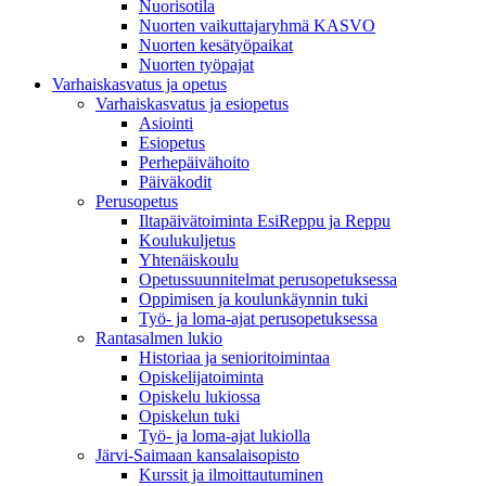
Nuorisotila
Nuorten vaikuttajaryhmä KASVO
Nuorten kesätyöpaikat
Nuorten työpajat
Varhaiskasvatus ja opetus
Varhaiskasvatus ja esiopetus
Asiointi
Esiopetus
Perhepäivähoito
Päiväkodit
Perusopetus
Iltapäivätoiminta EsiReppu ja Reppu
Koulukuljetus
Yhtenäiskoulu
Opetussuunnitelmat perusopetuksessa
Oppimisen ja koulunkäynnin tuki
Työ- ja loma-ajat perusopetuksessa
Rantasalmen lukio
Historiaa ja senioritoimintaa
Opiskelijatoiminta
Opiskelu lukiossa
Opiskelun tuki
Työ- ja loma-ajat lukiolla
Järvi-Saimaan kansalaisopisto
Kurssit ja ilmoittautuminen