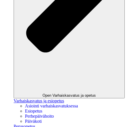
Open Varhaiskasvatus ja opetus
Varhaiskasvatus ja esiopetus
Asiointi varhaiskasvatuksessa
Esiopetus
Perhepäivähoito
Päiväkoti
Perusopetus