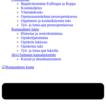
Iltapäivätoiminta EsiReppu ja Reppu
Koulukuljetus
Yhtenäiskoulu
Opetussuunnitelmat perusopetuksessa
Oppimisen ja koulunkäynnin tuki
Työ- ja loma-ajat perusopetuksessa
Rantasalmen lukio
Historiaa ja senioritoimintaa
Opiskelijatoiminta
Opiskelu lukiossa
Opiskelun tuki
Työ- ja loma-ajat lukiolla
Järvi-Saimaan kansalaisopisto
Kurssit ja ilmoittautuminen