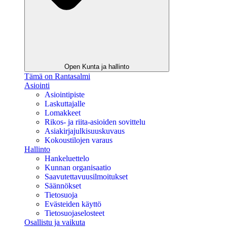
Open Kunta ja hallinto
Tämä on Rantasalmi
Asiointi
Asiointipiste
Laskuttajalle
Lomakkeet
Rikos- ja riita-asioiden sovittelu
Asiakirjajulkisuuskuvaus
Kokoustilojen varaus
Hallinto
Hankeluettelo
Kunnan organisaatio
Saavutettavuusilmoitukset
Säännökset
Tietosuoja
Evästeiden käyttö
Tietosuojaselosteet
Osallistu ja vaikuta