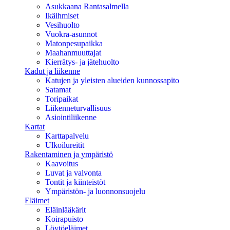
Asukkaana Rantasalmella
Ikäihmiset
Vesihuolto
Vuokra-asunnot
Matonpesupaikka
Maahanmuuttajat
Kierrätys- ja jätehuolto
Kadut ja liikenne
Katujen ja yleisten alueiden kunnossapito
Satamat
Toripaikat
Liikenneturvallisuus
Asiointiliikenne
Kartat
Karttapalvelu
Ulkoilureitit
Rakentaminen ja ympäristö
Kaavoitus
Luvat ja valvonta
Tontit ja kiinteistöt
Ympäristön- ja luonnonsuojelu
Eläimet
Eläinlääkärit
Koirapuisto
Löytöeläimet