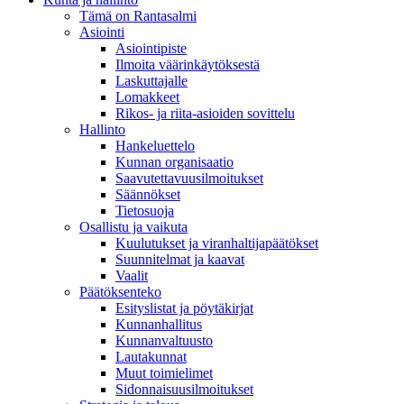
Tämä on Rantasalmi
Asiointi
Asiointipiste
Ilmoita väärinkäytöksestä
Laskuttajalle
Lomakkeet
Rikos- ja riita-asioiden sovittelu
Hallinto
Hankeluettelo
Kunnan organisaatio
Saavutettavuusilmoitukset
Säännökset
Tietosuoja
Osallistu ja vaikuta
Kuulutukset ja viranhaltijapäätökset
Suunnitelmat ja kaavat
Vaalit
Päätöksenteko
Esityslistat ja pöytäkirjat
Kunnanhallitus
Kunnanvaltuusto
Lautakunnat
Muut toimielimet
Sidonnaisuusilmoitukset