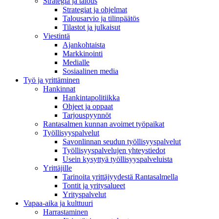
Strategia ja talous
Strategiat ja ohjelmat
Talousarvio ja tilinpäätös
Tilastot ja julkaisut
Viestintä
Ajankohtaista
Markkinointi
Medialle
Sosiaalinen media
Työ ja yrittäminen
Hankinnat
Hankintapolitiikka
Ohjeet ja oppaat
Tarjouspyynnöt
Rantasalmen kunnan avoimet työpaikat
Työllisyyspalvelut
Savonlinnan seudun työllisyyspalvelut
Työllisyyspalvelujen yhteystiedot
Usein kysyttyä työllisyyspalveluista
Yrittäjille
Tarinoita yrittäjyydestä Rantasalmella
Tontit ja yritysalueet
Yrityspalvelut
Vapaa-aika ja kulttuuri
Harrastaminen