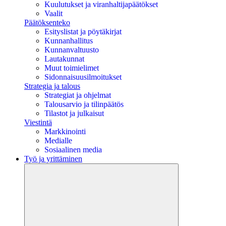
Kuulutukset ja viranhaltijapäätökset
Vaalit
Päätöksenteko
Esityslistat ja pöytäkirjat
Kunnanhallitus
Kunnanvaltuusto
Lautakunnat
Muut toimielimet
Sidonnaisuusilmoitukset
Strategia ja talous
Strategiat ja ohjelmat
Talousarvio ja tilinpäätös
Tilastot ja julkaisut
Viestintä
Markkinointi
Medialle
Sosiaalinen media
Työ ja yrittäminen