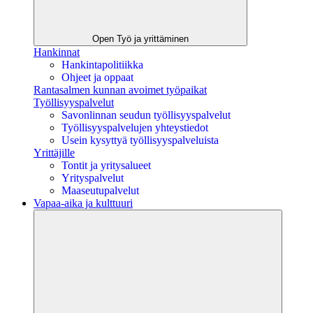
Open Työ ja yrittäminen
Hankinnat
Hankintapolitiikka
Ohjeet ja oppaat
Rantasalmen kunnan avoimet työpaikat
Työllisyyspalvelut
Savonlinnan seudun työllisyyspalvelut
Työllisyyspalvelujen yhteystiedot
Usein kysyttyä työllisyyspalveluista
Yrittäjille
Tontit ja yritysalueet
Yrityspalvelut
Maaseutupalvelut
Vapaa-aika ja kulttuuri