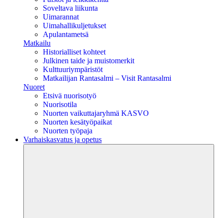
Soveltava liikunta
Uimarannat
Uimahallikuljetukset
Apulantametsä
Matkailu
Historialliset kohteet
Julkinen taide ja muistomerkit
Kulttuuriympäristöt
Matkailijan Rantasalmi – Visit Rantasalmi
Nuoret
Etsivä nuorisotyö
Nuorisotila
Nuorten vaikuttajaryhmä KASVO
Nuorten kesätyöpaikat
Nuorten työpaja
Varhaiskasvatus ja opetus