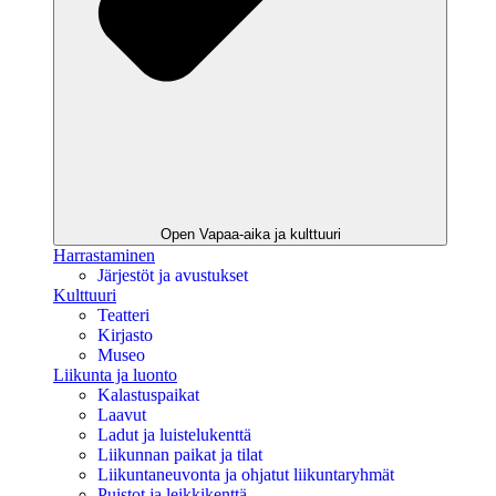
Open Vapaa-aika ja kulttuuri
Harrastaminen
Järjestöt ja avustukset
Kulttuuri
Teatteri
Kirjasto
Museo
Liikunta ja luonto
Kalastuspaikat
Laavut
Ladut ja luistelukenttä
Liikunnan paikat ja tilat
Liikuntaneuvonta ja ohjatut liikuntaryhmät
Puistot ja leikkikenttä