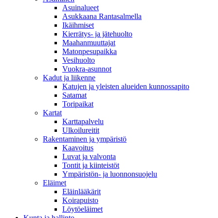
Asuinalueet
Asukkaana Rantasalmella
Ikäihmiset
Kierrätys- ja jätehuolto
Maahanmuuttajat
Matonpesupaikka
Vesihuolto
Vuokra-asunnot
Kadut ja liikenne
Katujen ja yleisten alueiden kunnossapito
Satamat
Toripaikat
Kartat
Karttapalvelu
Ulkoilureitit
Rakentaminen ja ympäristö
Kaavoitus
Luvat ja valvonta
Tontit ja kiinteistöt
Ympäristön- ja luonnonsuojelu
Eläimet
Eläinlääkärit
Koirapuisto
Löytöeläimet
Kunta ja hallinto