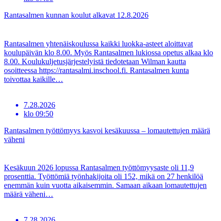
Rantasalmen kunnan koulut alkavat 12.8.2026
Rantasalmen yhtenäiskoulussa kaikki luokka-asteet aloittavat
koulupäivän klo 8.00. Myös Rantasalmen lukiossa opetus alkaa klo
8.00. Koulukuljetusjärjestelyistä tiedotetaan Wilman kautta
osoitteessa https://rantasalmi.inschool.fi. Rantasalmen kunta
toivottaa kaikille…
7.28.2026
klo
09:50
Rantasalmen työttömyys kasvoi kesäkuussa – lomautettujen määrä
väheni
Kesäkuun 2026 lopussa Rantasalmen työttömyysaste oli 11,9
prosenttia. Työttömiä työnhakijoita oli 152, mikä on 27 henkilöä
enemmän kuin vuotta aikaisemmin. Samaan aikaan lomautettujen
määrä väheni…
7.28.2026