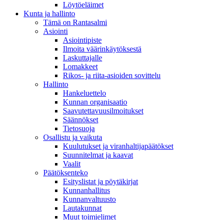
Löytöeläimet
Kunta ja hallinto
Tämä on Rantasalmi
Asiointi
Asiointipiste
Ilmoita väärinkäytöksestä
Laskuttajalle
Lomakkeet
Rikos- ja riita-asioiden sovittelu
Hallinto
Hankeluettelo
Kunnan organisaatio
Saavutettavuusilmoitukset
Säännökset
Tietosuoja
Osallistu ja vaikuta
Kuulutukset ja viranhaltijapäätökset
Suunnitelmat ja kaavat
Vaalit
Päätöksenteko
Esityslistat ja pöytäkirjat
Kunnanhallitus
Kunnanvaltuusto
Lautakunnat
Muut toimielimet