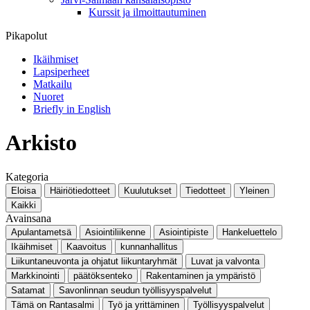
Kurssit ja ilmoittautuminen
Pikapolut
Ikäihmiset
Lapsiperheet
Matkailu
Nuoret
Briefly in English
Arkisto
Kategoria
Eloisa
Häiriötiedotteet
Kuulutukset
Tiedotteet
Yleinen
Kaikki
Avainsana
Apulantametsä
Asiointiliikenne
Asiointipiste
Hankeluettelo
Ikäihmiset
Kaavoitus
kunnanhallitus
Liikuntaneuvonta ja ohjatut liikuntaryhmät
Luvat ja valvonta
Markkinointi
päätöksenteko
Rakentaminen ja ympäristö
Satamat
Savonlinnan seudun työllisyyspalvelut
Tämä on Rantasalmi
Työ ja yrittäminen
Työllisyyspalvelut