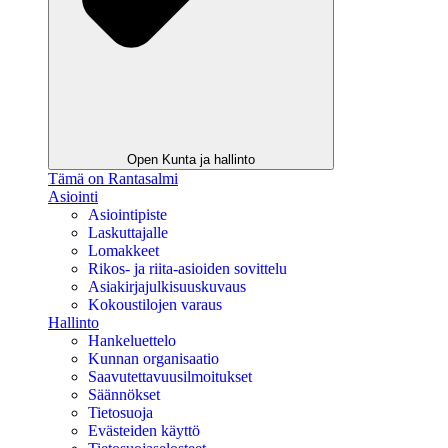
Open Kunta ja hallinto
Tämä on Rantasalmi
Asiointi
Asiointipiste
Laskuttajalle
Lomakkeet
Rikos- ja riita-asioiden sovittelu
Asiakirjajulkisuuskuvaus
Kokoustilojen varaus
Hallinto
Hankeluettelo
Kunnan organisaatio
Saavutettavuusilmoitukset
Säännökset
Tietosuoja
Evästeiden käyttö