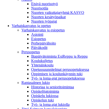
Etsivä nuorisotyö
Nuorisotila
Nuorten vaikuttajaryhmä KASVO
Nuorten kesätyöpaikat
Nuorten työpajat
Varhaiskasvatus ja opetus
Varhaiskasvatus ja esiopetus
Asiointi
Esiopetus
Perhepäivähoito
Päiväkodit
Perusopetus
Iltapäivätoiminta EsiReppu ja Reppu
Koulukuljetus
Yhtenäiskoulu
Opetussuunnitelmat perusopetuksessa
Oppimisen ja koulunkäynnin tuki
Työ- ja loma-ajat perusopetuksessa
Rantasalmen lukio
Historiaa ja senioritoimintaa
Opiskelijatoiminta
Opiskelu lukiossa
Opiskelun tuki
Työ- ja loma-ajat lukiolla
Järvi-Saimaan kansalaisopisto