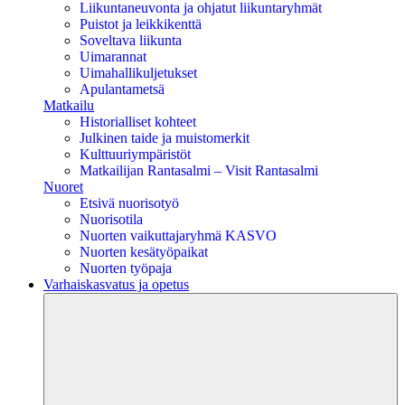
Liikuntaneuvonta ja ohjatut liikuntaryhmät
Puistot ja leikkikenttä
Soveltava liikunta
Uimarannat
Uimahallikuljetukset
Apulantametsä
Matkailu
Historialliset kohteet
Julkinen taide ja muistomerkit
Kulttuuriympäristöt
Matkailijan Rantasalmi – Visit Rantasalmi
Nuoret
Etsivä nuorisotyö
Nuorisotila
Nuorten vaikuttajaryhmä KASVO
Nuorten kesätyöpaikat
Nuorten työpaja
Varhaiskasvatus ja opetus