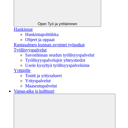
Open Työ ja yrittäminen
Hankinnat
Hankintapolitiikka
Ohjeet ja oppaat
Rantasalmen kunnan avoimet työpaikat
Työllisyyspalvelut
Savonlinnan seudun työllisyyspalvelut
Työllisyyspalvelujen yhteystiedot
Usein kysyttyä työllisyyspalveluista
Yrittäjille
Tontit ja yritysalueet
Yrityspalvelut
Maaseutupalvelut
Vapaa-aika ja kulttuuri