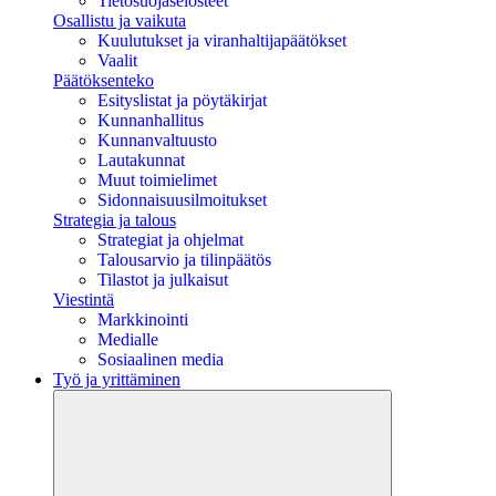
Tietosuojaselosteet
Osallistu ja vaikuta
Kuulutukset ja viranhaltijapäätökset
Vaalit
Päätöksenteko
Esityslistat ja pöytäkirjat
Kunnanhallitus
Kunnanvaltuusto
Lautakunnat
Muut toimielimet
Sidonnaisuusilmoitukset
Strategia ja talous
Strategiat ja ohjelmat
Talousarvio ja tilinpäätös
Tilastot ja julkaisut
Viestintä
Markkinointi
Medialle
Sosiaalinen media
Työ ja yrittäminen