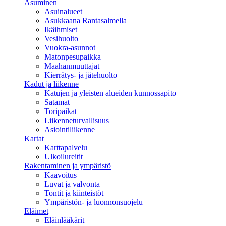
Asuminen
Asuinalueet
Asukkaana Rantasalmella
Ikäihmiset
Vesihuolto
Vuokra-asunnot
Matonpesupaikka
Maahanmuuttajat
Kierrätys- ja jätehuolto
Kadut ja liikenne
Katujen ja yleisten alueiden kunnossapito
Satamat
Toripaikat
Liikenneturvallisuus
Asiointiliikenne
Kartat
Karttapalvelu
Ulkoilureitit
Rakentaminen ja ympäristö
Kaavoitus
Luvat ja valvonta
Tontit ja kiinteistöt
Ympäristön- ja luonnonsuojelu
Eläimet
Eläinlääkärit