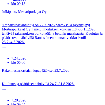
klo
09:13
Julkipano, Mestaripurkajat Oy
Ympäristöasiantuntija on 27.7.2026 päätöksellä hyväksynyt
Mestaripurkajat Oy:n meluilmoituksen koskien 1.8.-30.11.2026
tehtävää rakennuksen purkutyötä ja betonin murskausta. Kuulutus ja
päätös ovat nähtävillä Rantasalmen kunnan verkkosivuilla
28.7.-4.7.2026.
…
7.24.2026
klo
06:00
Rakennustarkastajan lupapäätökset 23.7.2026
Kuulutus ja päätökset nähtävillä 24.7.-31.8.2026.
…
7.20.2026
klo
09:44