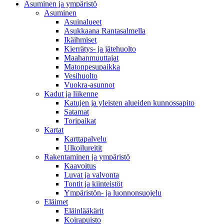
Asuminen ja ympäristö
Asuminen
Asuinalueet
Asukkaana Rantasalmella
Ikäihmiset
Kierrätys- ja jätehuolto
Maahanmuuttajat
Matonpesupaikka
Vesihuolto
Vuokra-asunnot
Kadut ja liikenne
Katujen ja yleisten alueiden kunnossapito
Satamat
Toripaikat
Kartat
Karttapalvelu
Ulkoilureitit
Rakentaminen ja ympäristö
Kaavoitus
Luvat ja valvonta
Tontit ja kiinteistöt
Ympäristön- ja luonnonsuojelu
Eläimet
Eläinlääkärit
Koirapuisto