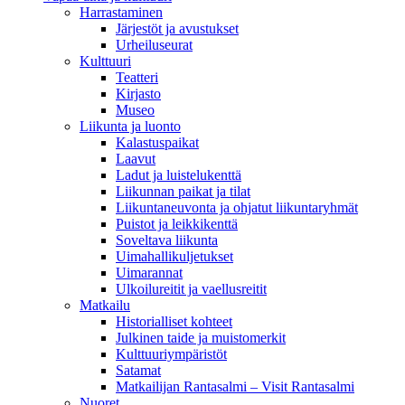
Harrastaminen
Järjestöt ja avustukset
Urheiluseurat
Kulttuuri
Teatteri
Kirjasto
Museo
Liikunta ja luonto
Kalastuspaikat
Laavut
Ladut ja luistelukenttä
Liikunnan paikat ja tilat
Liikuntaneuvonta ja ohjatut liikuntaryhmät
Puistot ja leikkikenttä
Soveltava liikunta
Uimahallikuljetukset
Uimarannat
Ulkoilureitit ja vaellusreitit
Matkailu
Historialliset kohteet
Julkinen taide ja muistomerkit
Kulttuuriympäristöt
Satamat
Matkailijan Rantasalmi – Visit Rantasalmi
Nuoret