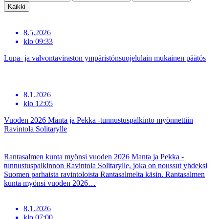
Kaikki
8.5.2026
klo
09:33
Lupa- ja valvontaviraston ympäristönsuojelulain mukainen päätös
8.1.2026
klo
12:05
Vuoden 2026 Manta ja Pekka -tunnustuspalkinto myönnettiin
Ravintola Solitarylle
Rantasalmen kunta myönsi vuoden 2026 Manta ja Pekka -
tunnustuspalkinnon Ravintola Solitarylle, joka on noussut yhdeksi
Suomen parhaista ravintoloista Rantasalmelta käsin. Rantasalmen
kunta myönsi vuoden 2026…
8.1.2026
klo
07:00