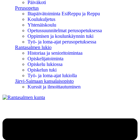
Päiväkoti
Perusopetus
Iltapäivätoiminta EsiReppu ja Reppu
Koulukuljetus
Yhtenäiskoulu
Opetussuunnitelmat perusopetuksessa
Oppimisen ja koulunkäynnin tuki
Työ- ja loma-ajat perusopetuksessa
Rantasalmen lukio
Historiaa ja senioritoimintaa
Opiskelijatoiminta
Opiskelu lukiossa
Opiskelun tuki
Työ- ja loma-ajat lukiolla
Järvi-Saimaan kansalaisopisto
Kurssit ja ilmoittautuminen