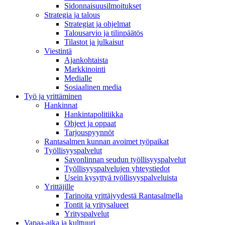
Sidonnaisuusilmoitukset
Strategia ja talous
Strategiat ja ohjelmat
Talousarvio ja tilinpäätös
Tilastot ja julkaisut
Viestintä
Ajankohtaista
Markkinointi
Medialle
Sosiaalinen media
Työ ja yrittäminen
Hankinnat
Hankintapolitiikka
Ohjeet ja oppaat
Tarjouspyynnöt
Rantasalmen kunnan avoimet työpaikat
Työllisyyspalvelut
Savonlinnan seudun työllisyyspalvelut
Työllisyyspalvelujen yhteystiedot
Usein kysyttyä työllisyyspalveluista
Yrittäjille
Tarinoita yrittäjyydestä Rantasalmella
Tontit ja yritysalueet
Yrityspalvelut
Vapaa-aika ja kulttuuri