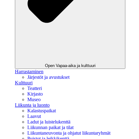
Open Vapaa-aika ja kulttuuri
Harrastaminen
Järjestöt ja avustukset
Kulttuuri
Teatteri
Kirjasto
Museo
Liikunta ja luonto
Kalastuspaikat
Laavut
Ladut ja luistelukenttä
Liikunnan paikat ja tilat
Liikuntaneuvonta ja ohjatut liikuntaryhmät
Puistot ja leikkikenttä