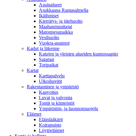
Asuinalueet
Asukkaana Rantasalmella
Ikäihmiset
Kierrätys- ja jätehuolto
Maahanmuuttajat
Matonpesupaikka
Vesihuolto
Vuokra-asunnot
Kadut ja liikenne
Katujen ja yleisten alueiden kunnossapito
Satamat
Toripaikat
Kartat
Karttapalvelu
Ulkoilureitit
Rakentaminen ja ympäristö
Kaavoitus
Luvat ja valvonta
Tontit ja kiinteistöt
Ympäristön- ja luonnonsuojelu
Eläimet
Eläinlääkärit
Koirapuisto
Löytöeläimet
Kunta ja hallinto