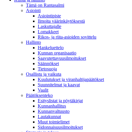
Tämä on Rantasalmi
Asiointi
Asiointipiste
Ilmoita väärinkäytöksestä
Laskuttajalle
Lomakkeet
Rikos- ja riita-asioiden sovittelu
Hallinto
Hankeluettelo
Kunnan organisaatio
Saavutettavuusilmoitukset
Säännökset
Tietosuoja
Osallistu ja vaikuta
Kuulutukset ja viranhaltijapäätökset
Suunnitelmat ja kaavat
Vaalit
Päätöksenteko
Esityslistat ja pöytäkirjat
Kunnanhallitus
Kunnanvaltuusto
Lautakunnat
Muut toimielimet
Sidonnaisuusilmoitukset