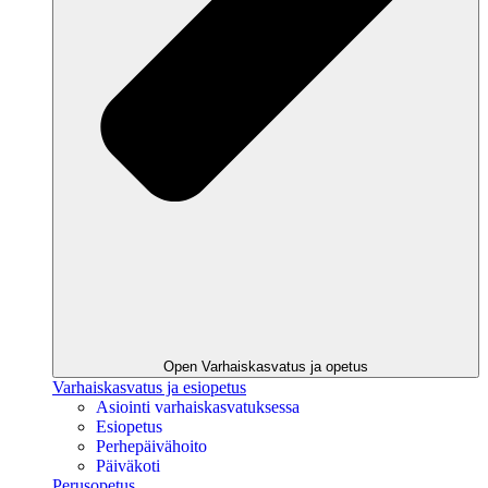
Open Varhaiskasvatus ja opetus
Varhaiskasvatus ja esiopetus
Asiointi varhaiskasvatuksessa
Esiopetus
Perhepäivähoito
Päiväkoti
Perusopetus