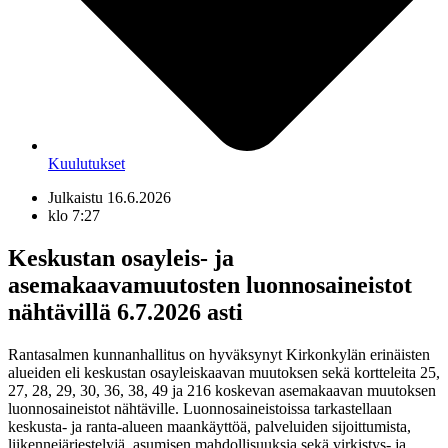
Kuulutukset
Julkaistu
16.6.2026
klo
7:27
Keskustan osayleis- ja
asemakaavamuutosten luonnosaineistot
nähtävillä 6.7.2026 asti
Rantasalmen kunnanhallitus on hyväksynyt Kirkonkylän erinäisten
alueiden eli keskustan osayleiskaavan muutoksen sekä kortteleita 25,
27, 28, 29, 30, 36, 38, 49 ja 216 koskevan asemakaavan muutoksen
luonnosaineistot nähtäville. Luonnosaineistoissa tarkastellaan
keskusta- ja ranta-alueen maankäyttöä, palveluiden sijoittumista,
liikennejärjestelyjä, asumisen mahdollisuuksia sekä virkistys- ja