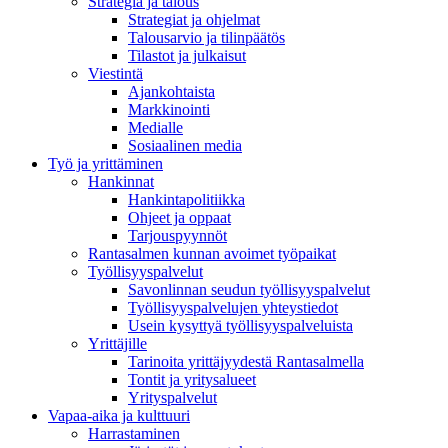
Strategia ja talous
Strategiat ja ohjelmat
Talousarvio ja tilinpäätös
Tilastot ja julkaisut
Viestintä
Ajankohtaista
Markkinointi
Medialle
Sosiaalinen media
Työ ja yrittäminen
Hankinnat
Hankintapolitiikka
Ohjeet ja oppaat
Tarjouspyynnöt
Rantasalmen kunnan avoimet työpaikat
Työllisyyspalvelut
Savonlinnan seudun työllisyyspalvelut
Työllisyyspalvelujen yhteystiedot
Usein kysyttyä työllisyyspalveluista
Yrittäjille
Tarinoita yrittäjyydestä Rantasalmella
Tontit ja yritysalueet
Yrityspalvelut
Vapaa-aika ja kulttuuri
Harrastaminen