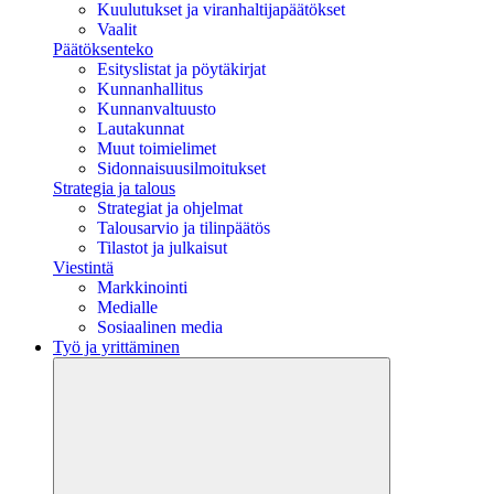
Kuulutukset ja viranhaltijapäätökset
Vaalit
Päätöksenteko
Esityslistat ja pöytäkirjat
Kunnanhallitus
Kunnanvaltuusto
Lautakunnat
Muut toimielimet
Sidonnaisuusilmoitukset
Strategia ja talous
Strategiat ja ohjelmat
Talousarvio ja tilinpäätös
Tilastot ja julkaisut
Viestintä
Markkinointi
Medialle
Sosiaalinen media
Työ ja yrittäminen