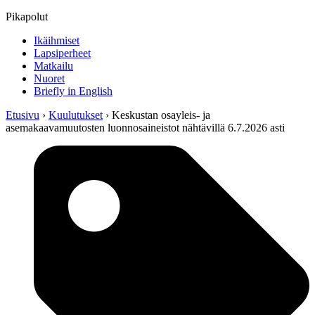
Pikapolut
Ikäihmiset
Lapsiperheet
Matkailu
Nuoret
Briefly in English
Etusivu
›
Kuulutukset
›
Keskustan osayleis- ja
asemakaavamuutosten luonnosaineistot nähtävillä 6.7.2026 asti