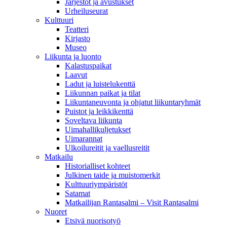
Järjestöt ja avustukset
Urheiluseurat
Kulttuuri
Teatteri
Kirjasto
Museo
Liikunta ja luonto
Kalastuspaikat
Laavut
Ladut ja luistelukenttä
Liikunnan paikat ja tilat
Liikuntaneuvonta ja ohjatut liikuntaryhmät
Puistot ja leikkikenttä
Soveltava liikunta
Uimahallikuljetukset
Uimarannat
Ulkoilureitit ja vaellusreitit
Matkailu
Historialliset kohteet
Julkinen taide ja muistomerkit
Kulttuuriympäristöt
Satamat
Matkailijan Rantasalmi – Visit Rantasalmi
Nuoret
Etsivä nuorisotyö