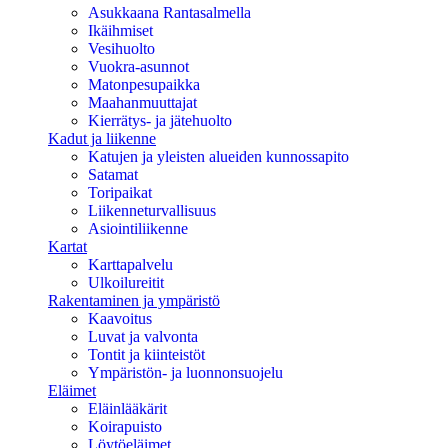
Asukkaana Rantasalmella
Ikäihmiset
Vesihuolto
Vuokra-asunnot
Matonpesupaikka
Maahanmuuttajat
Kierrätys- ja jätehuolto
Kadut ja liikenne
Katujen ja yleisten alueiden kunnossapito
Satamat
Toripaikat
Liikenneturvallisuus
Asiointiliikenne
Kartat
Karttapalvelu
Ulkoilureitit
Rakentaminen ja ympäristö
Kaavoitus
Luvat ja valvonta
Tontit ja kiinteistöt
Ympäristön- ja luonnonsuojelu
Eläimet
Eläinlääkärit
Koirapuisto
Löytöeläimet