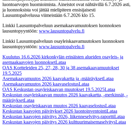
luontoarvojen huomioimista. Aineistot ovat nähtävillä 6.7.2026 asti,
ja luonnoksista voi jättää mielipiteen ensisijaisesti
Lausuntopalvelussa viimeistään 6.7.2026 klo 15.
Linkki Lausuntopalveluun asemakaavamuutoksen luonnoksen
lausuntopyyntöön:
www.lausuntopalvelu.fi
Linkki Lausuntopalveluun osayleiskaavamuutoksen luonnoksen
lausuntopyyntöön:
www.lausuntopalvelu.fi
Kuulutus 16.6.2026 kirkonkylän erinäisten alueiden osayleis- ja
asemaakaavojen luonnokset
Lataa
OAS Kortteleiden 25, 27, 28, 30 ja 38 asemakaavamuutokset
19.5.2025
Asemakaavamuutos 2026 kaavakartta ja -määräykset
Lataa
Asemakaavamuutos 2026 kaavaselostus
Lataa
OAS Keskustan osayleiskaavan muutokset 19.5.2025
Lataa
Keskustan osayleiskaavan muutos 2026 kaavakartta, -merkinnät, -
määräykset
Lataa
Keskustan osayleiskaavan muutos 2026 kaavaselostus
Lataa
Keskustan kaavojen päivitykset 2026 luontoinventointi
Lataa
Keskustan kaavojen päivitys 2026, liikenneselvitys-raportti
Lataa
Keskustan kaavojen päivitys 2026 kulttuurimaisemaselvitys
Lataa