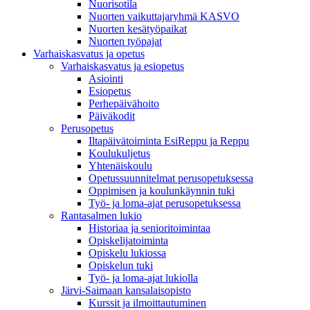
Nuorisotila
Nuorten vaikuttajaryhmä KASVO
Nuorten kesätyöpaikat
Nuorten työpajat
Varhaiskasvatus ja opetus
Varhaiskasvatus ja esiopetus
Asiointi
Esiopetus
Perhepäivähoito
Päiväkodit
Perusopetus
Iltapäivätoiminta EsiReppu ja Reppu
Koulukuljetus
Yhtenäiskoulu
Opetussuunnitelmat perusopetuksessa
Oppimisen ja koulunkäynnin tuki
Työ- ja loma-ajat perusopetuksessa
Rantasalmen lukio
Historiaa ja senioritoimintaa
Opiskelijatoiminta
Opiskelu lukiossa
Opiskelun tuki
Työ- ja loma-ajat lukiolla
Järvi-Saimaan kansalaisopisto
Kurssit ja ilmoittautuminen