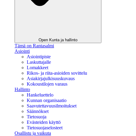
Open Kunta ja hallinto
Tämä on Rantasalmi
Asiointi
Asiointipiste
Laskuttajalle
Lomakkeet
Rikos- ja riita-asioiden sovittelu
Asiakirjajulkisuuskuvaus
Kokoustilojen varaus
Hallinto
Hankeluettelo
Kunnan organisaatio
Saavutettavuusilmoitukset
Säännökset
Tietosuoja
Evästeiden käyttö
Tietosuojaselosteet
Osallistu ja vaikuta