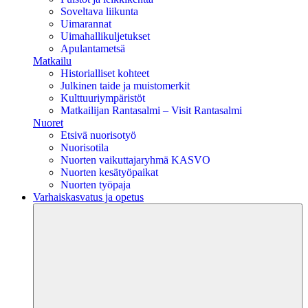
Soveltava liikunta
Uimarannat
Uimahallikuljetukset
Apulantametsä
Matkailu
Historialliset kohteet
Julkinen taide ja muistomerkit
Kulttuuriympäristöt
Matkailijan Rantasalmi – Visit Rantasalmi
Nuoret
Etsivä nuorisotyö
Nuorisotila
Nuorten vaikuttajaryhmä KASVO
Nuorten kesätyöpaikat
Nuorten työpaja
Varhaiskasvatus ja opetus