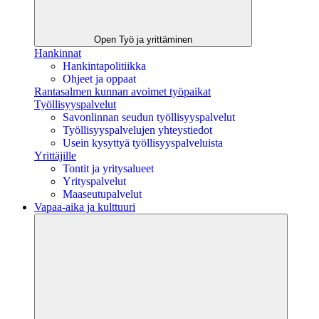
Open Työ ja yrittäminen
Hankinnat
Hankintapolitiikka
Ohjeet ja oppaat
Rantasalmen kunnan avoimet työpaikat
Työllisyyspalvelut
Savonlinnan seudun työllisyyspalvelut
Työllisyyspalvelujen yhteystiedot
Usein kysyttyä työllisyyspalveluista
Yrittäjille
Tontit ja yritysalueet
Yrityspalvelut
Maaseutupalvelut
Vapaa-aika ja kulttuuri