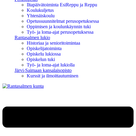
Iltapäivätoiminta EsiReppu ja Reppu
Koulukuljetus
Yhtenäiskoulu
Opetussuunnitelmat perusopetuksessa
Oppimisen ja koulunkäynnin tuki
Työ- ja loma-ajat perusopetuksessa
Rantasalmen lukio
Historiaa ja senioritoimintaa
Opiskelijatoiminta
Opiskelu lukiossa
Opiskelun tuki
Työ- ja loma-ajat lukiolla
Järvi-Saimaan kansalaisopisto
Kurssit ja ilmoittautuminen