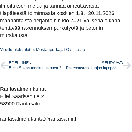
ilmoituksen melua ja tärinää aiheuttavasta
tilapäisestä toiminnasta koskien 1.8.- 30.11.2026
maanantaista perjantaihin klo 7–21 välisenä aikana
tehtävää rakennuksen purkutyötä ja betonin
murskausta.
Vireilletulokuulutus Mestaripurkajat Oy
Lataa
EDELLINEN
SEURAAVA
Etelä-Savon maakuntakaava 2045 laadinta käynnistyy
Rakennustarkastajan lupapäätös 3.7.2026
Rantasalmen kunta
Eliel Saarisen tie 2
58900 Rantasalmi
rantasalmen.kunta@
rantasalmi.fi