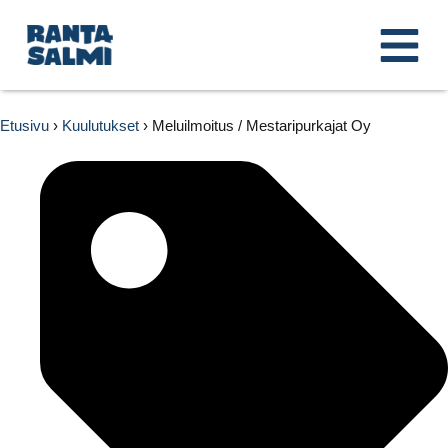
Etusivu
›
Kuulutukset
›
Meluilmoitus / Mestaripurkajat Oy