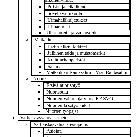
Puistot ja leikkikenttä
Soveltava liikunta
Uimahallikuljetukset
Uimarannat
Ulkoilureitit ja vaellusreitit
Matkailu
Historialliset kohteet
Julkinen taide ja muistomerkit
Kulttuuriympäristöt
Satamat
Matkailijan Rantasalmi – Visit Rantasalmi
Nuoret
Etsivä nuorisotyö
Nuorisotila
Nuorten vaikuttajaryhmä KASVO
Nuorten kesätyöpaikat
Nuorten työpajat
Varhaiskasvatus ja opetus
Varhaiskasvatus ja esiopetus
Asiointi