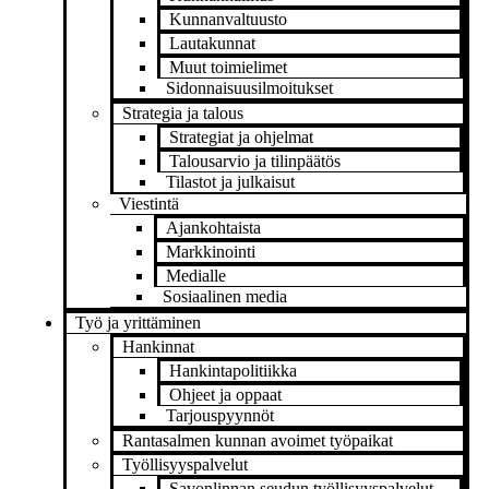
Kunnanvaltuusto
Lautakunnat
Muut toimielimet
Sidonnaisuusilmoitukset
Strategia ja talous
Strategiat ja ohjelmat
Talousarvio ja tilinpäätös
Tilastot ja julkaisut
Viestintä
Ajankohtaista
Markkinointi
Medialle
Sosiaalinen media
Työ ja yrittäminen
Hankinnat
Hankintapolitiikka
Ohjeet ja oppaat
Tarjouspyynnöt
Rantasalmen kunnan avoimet työpaikat
Työllisyyspalvelut
Savonlinnan seudun työllisyyspalvelut