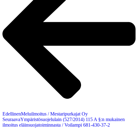
Edellinen
Meluilmoitus / Mestaripurkajat Oy
Seuraava
Ympäristösuojelulain (527/2014) 115 A §:n mukainen
ilmoitus eläinsuojatoiminnasta / Voilampi 681-430-37-2