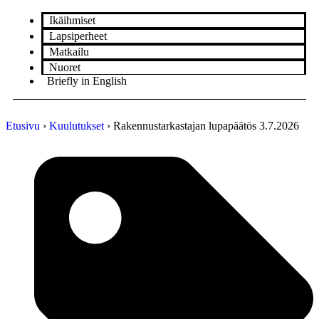
Ikäihmiset
Lapsiperheet
Matkailu
Nuoret
Briefly in English
Etusivu
›
Kuulutukset
›
Rakennustarkastajan lupapäätös 3.7.2026