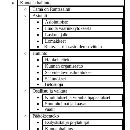
Kunta ja hallinto
Tämä on Rantasalmi
Asiointi
Asiointipiste
Ilmoita väärinkäytöksestä
Laskuttajalle
Lomakkeet
Rikos- ja riita-asioiden sovittelu
Hallinto
Hankeluettelo
Kunnan organisaatio
Saavutettavuusilmoitukset
Säännökset
Tietosuoja
Osallistu ja vaikuta
Kuulutukset ja viranhaltijapäätökset
Suunnitelmat ja kaavat
Vaalit
Päätöksenteko
Esityslistat ja pöytäkirjat
Kunnanhallitus