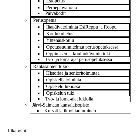
Esiopetus
Perhepäivähoito
Päiväkodit
Perusopetus
Iltapäivätoiminta EsiReppu ja Reppu
Koulukuljetus
Yhtenäiskoulu
Opetussuunnitelmat perusopetuksessa
Oppimisen ja koulunkäynnin tuki
Työ- ja loma-ajat perusopetuksessa
Rantasalmen lukio
Historiaa ja senioritoimintaa
Opiskelijatoiminta
Opiskelu lukiossa
Opiskelun tuki
Työ- ja loma-ajat lukiolla
Järvi-Saimaan kansalaisopisto
Kurssit ja ilmoittautuminen
Pikapolut