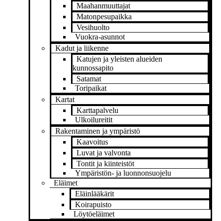
Maahanmuuttajat
Matonpesupaikka
Vesihuolto
Vuokra-asunnot
Kadut ja liikenne
Katujen ja yleisten alueiden
kunnossapito
Satamat
Toripaikat
Kartat
Karttapalvelu
Ulkoilureitit
Rakentaminen ja ympäristö
Kaavoitus
Luvat ja valvonta
Tontit ja kiinteistöt
Ympäristön- ja luonnonsuojelu
Eläimet
Eläinlääkärit
Koirapuisto
Löytöeläimet