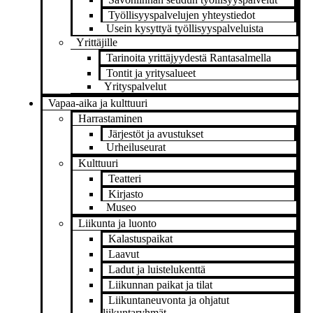
Työllisyyspalvelujen yhteystiedot
Usein kysyttyä työllisyyspalveluista
Yrittäjille
Tarinoita yrittäjyydestä Rantasalmella
Tontit ja yritysalueet
Yrityspalvelut
Vapaa-aika ja kulttuuri
Harrastaminen
Järjestöt ja avustukset
Urheiluseurat
Kulttuuri
Teatteri
Kirjasto
Museo
Liikunta ja luonto
Kalastuspaikat
Laavut
Ladut ja luistelukenttä
Liikunnan paikat ja tilat
Liikuntaneuvonta ja ohjatut
liikuntaryhmät