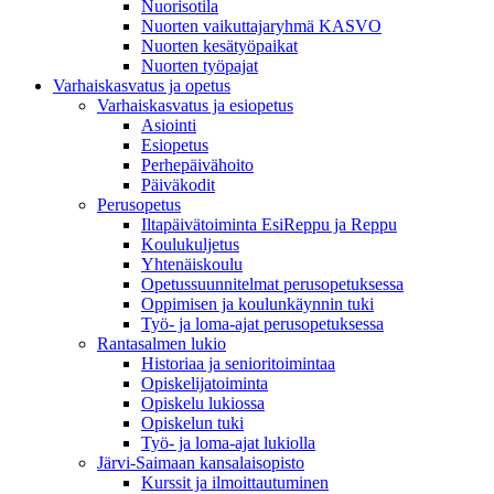
Nuorisotila
Nuorten vaikuttajaryhmä KASVO
Nuorten kesätyöpaikat
Nuorten työpajat
Varhaiskasvatus ja opetus
Varhaiskasvatus ja esiopetus
Asiointi
Esiopetus
Perhepäivähoito
Päiväkodit
Perusopetus
Iltapäivätoiminta EsiReppu ja Reppu
Koulukuljetus
Yhtenäiskoulu
Opetussuunnitelmat perusopetuksessa
Oppimisen ja koulunkäynnin tuki
Työ- ja loma-ajat perusopetuksessa
Rantasalmen lukio
Historiaa ja senioritoimintaa
Opiskelijatoiminta
Opiskelu lukiossa
Opiskelun tuki
Työ- ja loma-ajat lukiolla
Järvi-Saimaan kansalaisopisto
Kurssit ja ilmoittautuminen