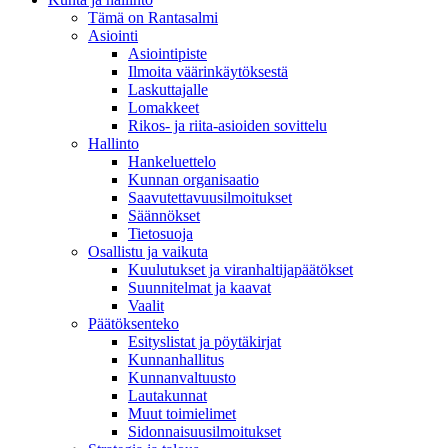
Tämä on Rantasalmi
Asiointi
Asiointipiste
Ilmoita väärinkäytöksestä
Laskuttajalle
Lomakkeet
Rikos- ja riita-asioiden sovittelu
Hallinto
Hankeluettelo
Kunnan organisaatio
Saavutettavuusilmoitukset
Säännökset
Tietosuoja
Osallistu ja vaikuta
Kuulutukset ja viranhaltijapäätökset
Suunnitelmat ja kaavat
Vaalit
Päätöksenteko
Esityslistat ja pöytäkirjat
Kunnanhallitus
Kunnanvaltuusto
Lautakunnat
Muut toimielimet
Sidonnaisuusilmoitukset