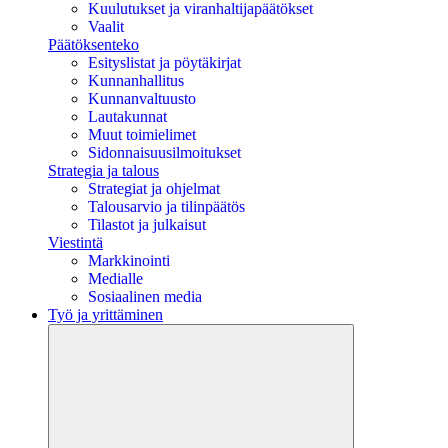
Kuulutukset ja viranhaltijapäätökset
Vaalit
Päätöksenteko
Esityslistat ja pöytäkirjat
Kunnanhallitus
Kunnanvaltuusto
Lautakunnat
Muut toimielimet
Sidonnaisuusilmoitukset
Strategia ja talous
Strategiat ja ohjelmat
Talousarvio ja tilinpäätös
Tilastot ja julkaisut
Viestintä
Markkinointi
Medialle
Sosiaalinen media
Työ ja yrittäminen