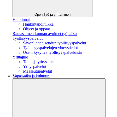
Open Työ ja yrittäminen
Hankinnat
Hankintapolitiikka
Ohjeet ja oppaat
Rantasalmen kunnan avoimet työpaikat
Työllisyyspalvelut
Savonlinnan seudun työllisyyspalvelut
Työllisyyspalvelujen yhteystiedot
Usein kysyttyä työllisyyspalveluista
Yrittäjille
Tontit ja yritysalueet
Yrityspalvelut
Maaseutupalvelut
Vapaa-aika ja kulttuuri