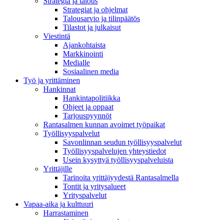
Strategia ja talous
Strategiat ja ohjelmat
Talousarvio ja tilinpäätös
Tilastot ja julkaisut
Viestintä
Ajankohtaista
Markkinointi
Medialle
Sosiaalinen media
Työ ja yrittäminen
Hankinnat
Hankintapolitiikka
Ohjeet ja oppaat
Tarjouspyynnöt
Rantasalmen kunnan avoimet työpaikat
Työllisyyspalvelut
Savonlinnan seudun työllisyyspalvelut
Työllisyyspalvelujen yhteystiedot
Usein kysyttyä työllisyyspalveluista
Yrittäjille
Tarinoita yrittäjyydestä Rantasalmella
Tontit ja yritysalueet
Yrityspalvelut
Vapaa-aika ja kulttuuri
Harrastaminen