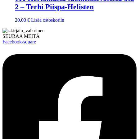
2 – Terhi Piispa-Helisten
20,00
€
Lisää ostoskoriin
SEURAA MEITÄ
Facebook-square