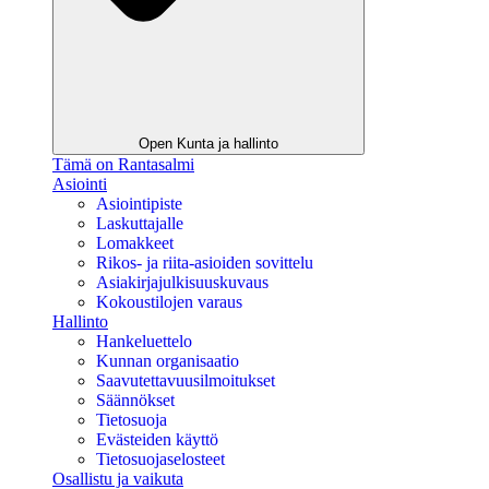
Open Kunta ja hallinto
Tämä on Rantasalmi
Asiointi
Asiointipiste
Laskuttajalle
Lomakkeet
Rikos- ja riita-asioiden sovittelu
Asiakirjajulkisuuskuvaus
Kokoustilojen varaus
Hallinto
Hankeluettelo
Kunnan organisaatio
Saavutettavuusilmoitukset
Säännökset
Tietosuoja
Evästeiden käyttö
Tietosuojaselosteet
Osallistu ja vaikuta