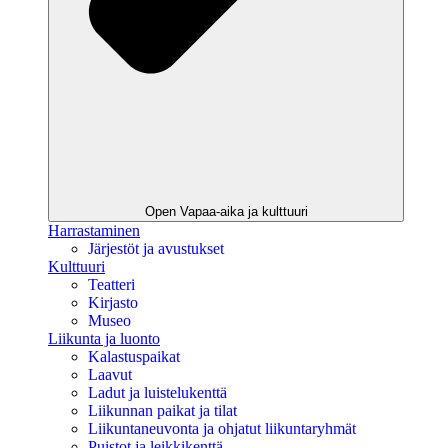
Open Vapaa-aika ja kulttuuri
Harrastaminen
Järjestöt ja avustukset
Kulttuuri
Teatteri
Kirjasto
Museo
Liikunta ja luonto
Kalastuspaikat
Laavut
Ladut ja luistelukenttä
Liikunnan paikat ja tilat
Liikuntaneuvonta ja ohjatut liikuntaryhmät
Puistot ja leikkikenttä