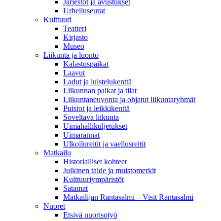
Järjestöt ja avustukset
Urheiluseurat
Kulttuuri
Teatteri
Kirjasto
Museo
Liikunta ja luonto
Kalastuspaikat
Laavut
Ladut ja luistelukenttä
Liikunnan paikat ja tilat
Liikuntaneuvonta ja ohjatut liikuntaryhmät
Puistot ja leikkikenttä
Soveltava liikunta
Uimahallikuljetukset
Uimarannat
Ulkoilureitit ja vaellusreitit
Matkailu
Historialliset kohteet
Julkinen taide ja muistomerkit
Kulttuuriympäristöt
Satamat
Matkailijan Rantasalmi – Visit Rantasalmi
Nuoret
Etsivä nuorisotyö