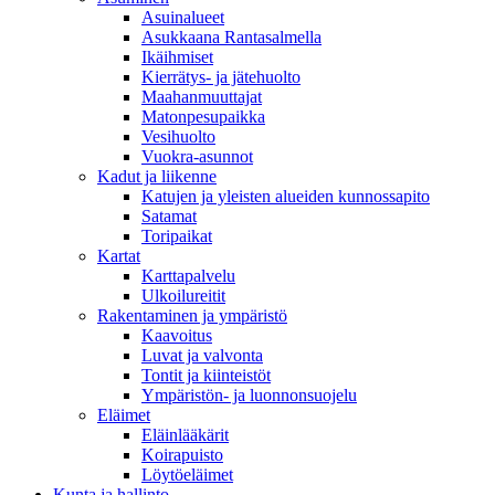
Asuinalueet
Asukkaana Rantasalmella
Ikäihmiset
Kierrätys- ja jätehuolto
Maahanmuuttajat
Matonpesupaikka
Vesihuolto
Vuokra-asunnot
Kadut ja liikenne
Katujen ja yleisten alueiden kunnossapito
Satamat
Toripaikat
Kartat
Karttapalvelu
Ulkoilureitit
Rakentaminen ja ympäristö
Kaavoitus
Luvat ja valvonta
Tontit ja kiinteistöt
Ympäristön- ja luonnonsuojelu
Eläimet
Eläinlääkärit
Koirapuisto
Löytöeläimet
Kunta ja hallinto