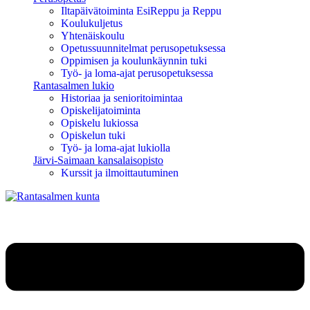
Iltapäivätoiminta EsiReppu ja Reppu
Koulukuljetus
Yhtenäiskoulu
Opetussuunnitelmat perusopetuksessa
Oppimisen ja koulunkäynnin tuki
Työ- ja loma-ajat perusopetuksessa
Rantasalmen lukio
Historiaa ja senioritoimintaa
Opiskelijatoiminta
Opiskelu lukiossa
Opiskelun tuki
Työ- ja loma-ajat lukiolla
Järvi-Saimaan kansalaisopisto
Kurssit ja ilmoittautuminen