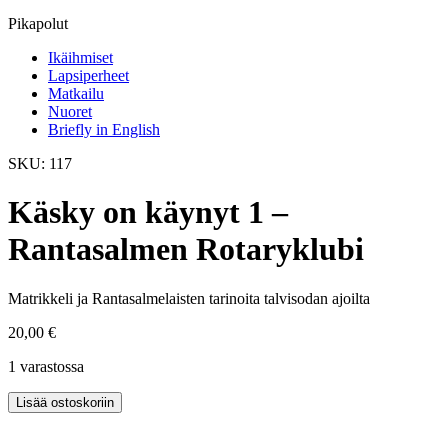
Pikapolut
Ikäihmiset
Lapsiperheet
Matkailu
Nuoret
Briefly in English
SKU: 117
Käsky on käynyt 1 –
Rantasalmen Rotaryklubi
Matrikkeli ja Rantasalmelaisten tarinoita talvisodan ajoilta
20,00
€
1 varastossa
Käsky
Lisää ostoskoriin
on
käynyt