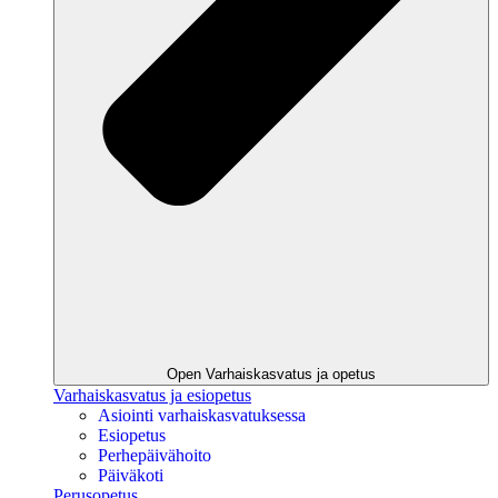
Open Varhaiskasvatus ja opetus
Varhaiskasvatus ja esiopetus
Asiointi varhaiskasvatuksessa
Esiopetus
Perhepäivähoito
Päiväkoti
Perusopetus