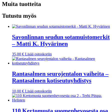
1
Muita tuotteita
-
Rantasalmen
Tutustu myös
Rotaryklubi
määrä
Savonlinnan seudun sotamuistomerkit
– Matti K. Hyvärinen
35,00
€
Lisää ostoskoriin
Rantasalmen seurojentalon vaiheita –
Rantasalmen kotiseutuyhdistys
10,00
€
Lisää ostoskoriin
110 Kertomusta suomenhevosesta osa