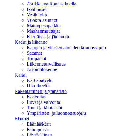
Asukkaana Rantasalmella
Ikäihmiset
Vesihuolto
Vuokra-asunnot
Matonpesupaikka
Maahanmuuttajat
Kierrätys- ja jätehuolto
Kadut ja liikenne
Katujen ja yleisten alueiden kunnossapito
Satamat
Toripaikat
Liikenneturvallisuus
Asiointiliikenne
Kartat
Karttapalvelu
Ulkoilureitit
Rakentaminen ja ympäristö
Kaavoitus
Luvat ja valvonta
Tontit ja kiinteistöt
Ympäristön- ja luonnonsuojelu
Eläimet
Eläinlääkärit
Koirapuisto
Löytöeläimet