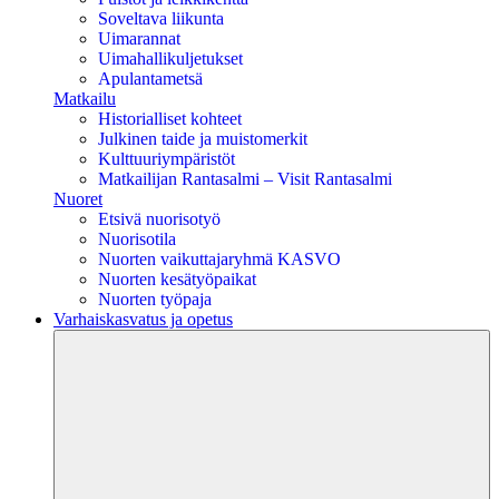
Soveltava liikunta
Uimarannat
Uimahallikuljetukset
Apulantametsä
Matkailu
Historialliset kohteet
Julkinen taide ja muistomerkit
Kulttuuriympäristöt
Matkailijan Rantasalmi – Visit Rantasalmi
Nuoret
Etsivä nuorisotyö
Nuorisotila
Nuorten vaikuttajaryhmä KASVO
Nuorten kesätyöpaikat
Nuorten työpaja
Varhaiskasvatus ja opetus