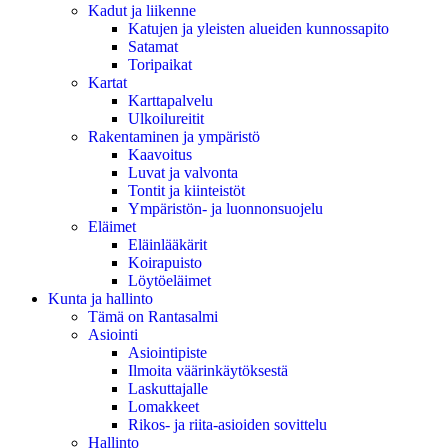
Kadut ja liikenne
Katujen ja yleisten alueiden kunnossapito
Satamat
Toripaikat
Kartat
Karttapalvelu
Ulkoilureitit
Rakentaminen ja ympäristö
Kaavoitus
Luvat ja valvonta
Tontit ja kiinteistöt
Ympäristön- ja luonnonsuojelu
Eläimet
Eläinlääkärit
Koirapuisto
Löytöeläimet
Kunta ja hallinto
Tämä on Rantasalmi
Asiointi
Asiointipiste
Ilmoita väärinkäytöksestä
Laskuttajalle
Lomakkeet
Rikos- ja riita-asioiden sovittelu
Hallinto