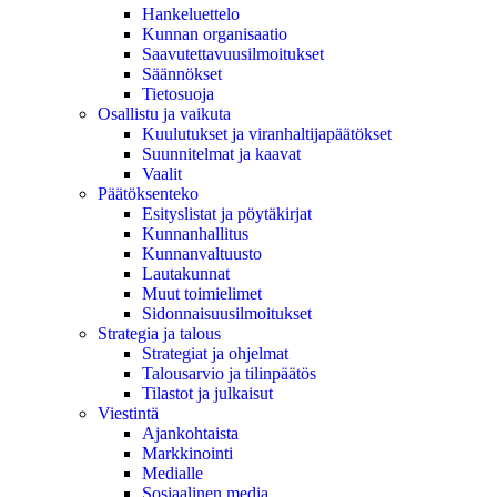
Hankeluettelo
Kunnan organisaatio
Saavutettavuusilmoitukset
Säännökset
Tietosuoja
Osallistu ja vaikuta
Kuulutukset ja viranhaltijapäätökset
Suunnitelmat ja kaavat
Vaalit
Päätöksenteko
Esityslistat ja pöytäkirjat
Kunnanhallitus
Kunnanvaltuusto
Lautakunnat
Muut toimielimet
Sidonnaisuusilmoitukset
Strategia ja talous
Strategiat ja ohjelmat
Talousarvio ja tilinpäätös
Tilastot ja julkaisut
Viestintä
Ajankohtaista
Markkinointi
Medialle
Sosiaalinen media