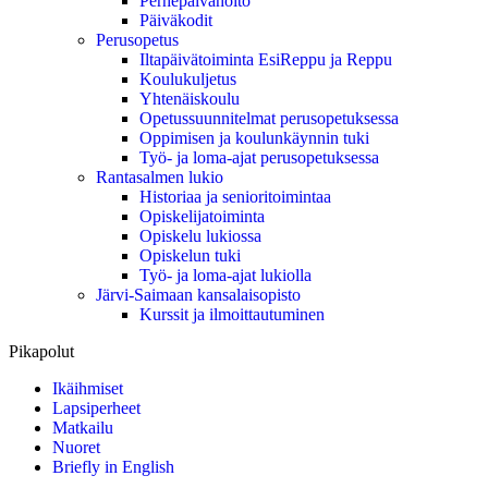
Perhepäivähoito
Päiväkodit
Perusopetus
Iltapäivätoiminta EsiReppu ja Reppu
Koulukuljetus
Yhtenäiskoulu
Opetussuunnitelmat perusopetuksessa
Oppimisen ja koulunkäynnin tuki
Työ- ja loma-ajat perusopetuksessa
Rantasalmen lukio
Historiaa ja senioritoimintaa
Opiskelijatoiminta
Opiskelu lukiossa
Opiskelun tuki
Työ- ja loma-ajat lukiolla
Järvi-Saimaan kansalaisopisto
Kurssit ja ilmoittautuminen
Pikapolut
Ikäihmiset
Lapsiperheet
Matkailu
Nuoret
Briefly in English