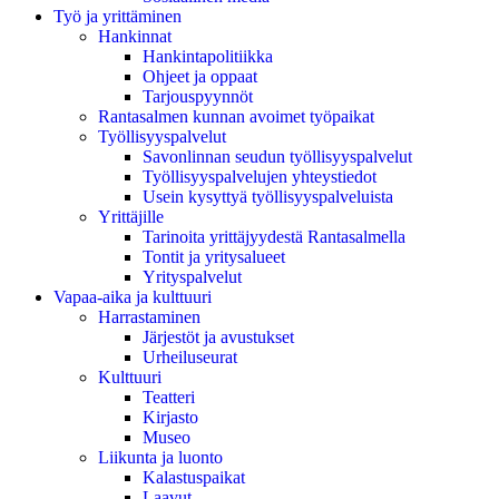
Työ ja yrittäminen
Hankinnat
Hankintapolitiikka
Ohjeet ja oppaat
Tarjouspyynnöt
Rantasalmen kunnan avoimet työpaikat
Työllisyyspalvelut
Savonlinnan seudun työllisyyspalvelut
Työllisyyspalvelujen yhteystiedot
Usein kysyttyä työllisyyspalveluista
Yrittäjille
Tarinoita yrittäjyydestä Rantasalmella
Tontit ja yritysalueet
Yrityspalvelut
Vapaa-aika ja kulttuuri
Harrastaminen
Järjestöt ja avustukset
Urheiluseurat
Kulttuuri
Teatteri
Kirjasto
Museo
Liikunta ja luonto
Kalastuspaikat
Laavut