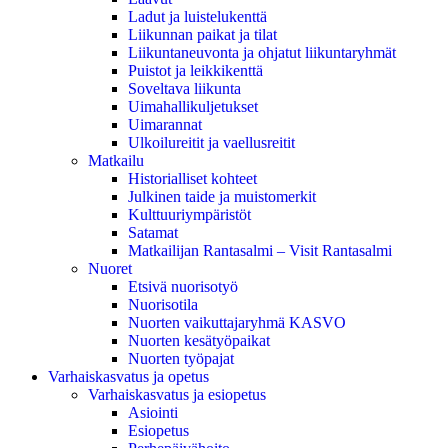
Ladut ja luistelukenttä
Liikunnan paikat ja tilat
Liikuntaneuvonta ja ohjatut liikuntaryhmät
Puistot ja leikkikenttä
Soveltava liikunta
Uimahallikuljetukset
Uimarannat
Ulkoilureitit ja vaellusreitit
Matkailu
Historialliset kohteet
Julkinen taide ja muistomerkit
Kulttuuriympäristöt
Satamat
Matkailijan Rantasalmi – Visit Rantasalmi
Nuoret
Etsivä nuorisotyö
Nuorisotila
Nuorten vaikuttajaryhmä KASVO
Nuorten kesätyöpaikat
Nuorten työpajat
Varhaiskasvatus ja opetus
Varhaiskasvatus ja esiopetus
Asiointi
Esiopetus