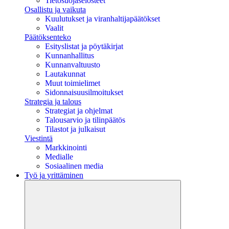
Tietosuojaselosteet
Osallistu ja vaikuta
Kuulutukset ja viranhaltijapäätökset
Vaalit
Päätöksenteko
Esityslistat ja pöytäkirjat
Kunnanhallitus
Kunnanvaltuusto
Lautakunnat
Muut toimielimet
Sidonnaisuusilmoitukset
Strategia ja talous
Strategiat ja ohjelmat
Talousarvio ja tilinpäätös
Tilastot ja julkaisut
Viestintä
Markkinointi
Medialle
Sosiaalinen media
Työ ja yrittäminen