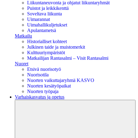
Liikuntaneuvonta ja ohjatut liikuntaryhmät
Puistot ja leikkikenttä
Soveltava liikunta
Uimarannat
Uimahallikuljetukset
Apulantametsä
Matkailu
Historialliset kohteet
Julkinen taide ja muistomerkit
Kulttuuriympäristöt
Matkailijan Rantasalmi – Visit Rantasalmi
Nuoret
Etsivä nuorisotyö
Nuorisotila
Nuorten vaikuttajaryhmä KASVO
Nuorten kesätyöpaikat
Nuorten työpaja
Varhaiskasvatus ja opetus