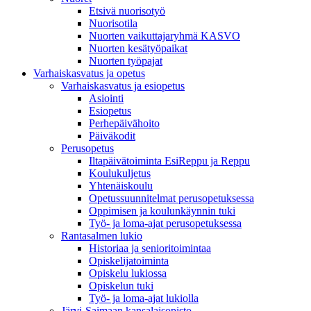
Etsivä nuorisotyö
Nuorisotila
Nuorten vaikuttajaryhmä KASVO
Nuorten kesätyöpaikat
Nuorten työpajat
Varhaiskasvatus ja opetus
Varhaiskasvatus ja esiopetus
Asiointi
Esiopetus
Perhepäivähoito
Päiväkodit
Perusopetus
Iltapäivätoiminta EsiReppu ja Reppu
Koulukuljetus
Yhtenäiskoulu
Opetussuunnitelmat perusopetuksessa
Oppimisen ja koulunkäynnin tuki
Työ- ja loma-ajat perusopetuksessa
Rantasalmen lukio
Historiaa ja senioritoimintaa
Opiskelijatoiminta
Opiskelu lukiossa
Opiskelun tuki
Työ- ja loma-ajat lukiolla
Järvi-Saimaan kansalaisopisto