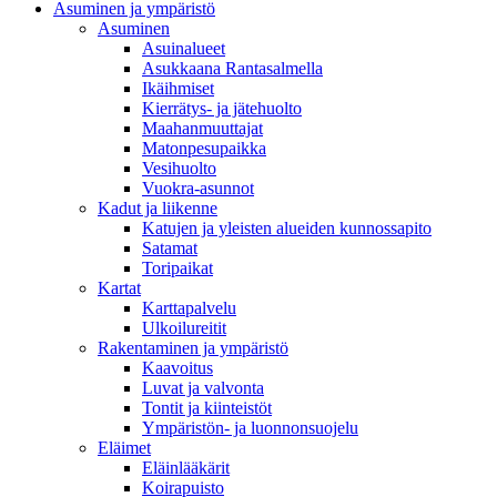
Asuminen ja ympäristö
Asuminen
Asuinalueet
Asukkaana Rantasalmella
Ikäihmiset
Kierrätys- ja jätehuolto
Maahanmuuttajat
Matonpesupaikka
Vesihuolto
Vuokra-asunnot
Kadut ja liikenne
Katujen ja yleisten alueiden kunnossapito
Satamat
Toripaikat
Kartat
Karttapalvelu
Ulkoilureitit
Rakentaminen ja ympäristö
Kaavoitus
Luvat ja valvonta
Tontit ja kiinteistöt
Ympäristön- ja luonnonsuojelu
Eläimet
Eläinlääkärit
Koirapuisto