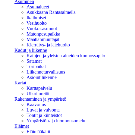
Asuminen
Asuinalueet
Asukkaana Rantasalmella
Ikäihmiset
Vesihuolto
Vuokra-asunnot
Matonpesupaikka
Maahanmuuttajat
Kierrätys- ja jätehuolto
Kadut ja liikenne
Katujen ja yleisten alueiden kunnossapito
Satamat
Toripaikat
Liikenneturvallisuus
Asiointiliikenne
Kartat
Karttapalvelu
Ulkoilureitit
Rakentaminen ja ympäristö
Kaavoitus
Luvat ja valvonta
Tontit ja kiinteistöt
Ympäristön- ja luonnonsuojelu
Eläimet
Eläinlääkärit