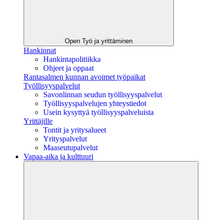
Open Työ ja yrittäminen
Hankinnat
Hankintapolitiikka
Ohjeet ja oppaat
Rantasalmen kunnan avoimet työpaikat
Työllisyyspalvelut
Savonlinnan seudun työllisyyspalvelut
Työllisyyspalvelujen yhteystiedot
Usein kysyttyä työllisyyspalveluista
Yrittäjille
Tontit ja yritysalueet
Yrityspalvelut
Maaseutupalvelut
Vapaa-aika ja kulttuuri