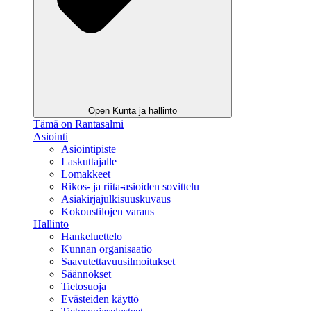
Open Kunta ja hallinto
Tämä on Rantasalmi
Asiointi
Asiointipiste
Laskuttajalle
Lomakkeet
Rikos- ja riita-asioiden sovittelu
Asiakirjajulkisuuskuvaus
Kokoustilojen varaus
Hallinto
Hankeluettelo
Kunnan organisaatio
Saavutettavuusilmoitukset
Säännökset
Tietosuoja
Evästeiden käyttö