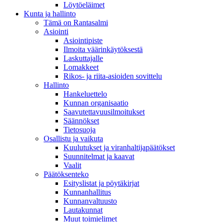
Löytöeläimet
Kunta ja hallinto
Tämä on Rantasalmi
Asiointi
Asiointipiste
Ilmoita väärinkäytöksestä
Laskuttajalle
Lomakkeet
Rikos- ja riita-asioiden sovittelu
Hallinto
Hankeluettelo
Kunnan organisaatio
Saavutettavuusilmoitukset
Säännökset
Tietosuoja
Osallistu ja vaikuta
Kuulutukset ja viranhaltijapäätökset
Suunnitelmat ja kaavat
Vaalit
Päätöksenteko
Esityslistat ja pöytäkirjat
Kunnanhallitus
Kunnanvaltuusto
Lautakunnat
Muut toimielimet