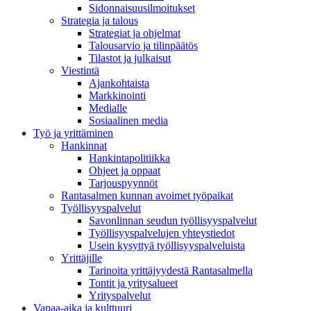
Sidonnaisuusilmoitukset
Strategia ja talous
Strategiat ja ohjelmat
Talousarvio ja tilinpäätös
Tilastot ja julkaisut
Viestintä
Ajankohtaista
Markkinointi
Medialle
Sosiaalinen media
Työ ja yrittäminen
Hankinnat
Hankintapolitiikka
Ohjeet ja oppaat
Tarjouspyynnöt
Rantasalmen kunnan avoimet työpaikat
Työllisyyspalvelut
Savonlinnan seudun työllisyyspalvelut
Työllisyyspalvelujen yhteystiedot
Usein kysyttyä työllisyyspalveluista
Yrittäjille
Tarinoita yrittäjyydestä Rantasalmella
Tontit ja yritysalueet
Yrityspalvelut
Vapaa-aika ja kulttuuri