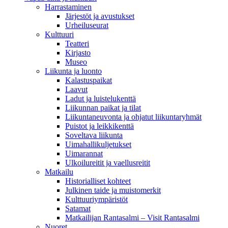
Harrastaminen
Järjestöt ja avustukset
Urheiluseurat
Kulttuuri
Teatteri
Kirjasto
Museo
Liikunta ja luonto
Kalastuspaikat
Laavut
Ladut ja luistelukenttä
Liikunnan paikat ja tilat
Liikuntaneuvonta ja ohjatut liikuntaryhmät
Puistot ja leikkikenttä
Soveltava liikunta
Uimahallikuljetukset
Uimarannat
Ulkoilureitit ja vaellusreitit
Matkailu
Historialliset kohteet
Julkinen taide ja muistomerkit
Kulttuuriympäristöt
Satamat
Matkailijan Rantasalmi – Visit Rantasalmi
Nuoret