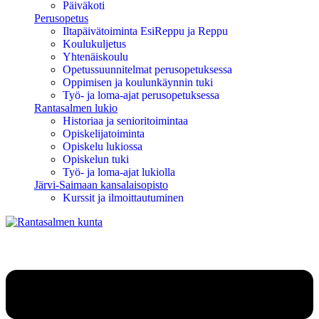
Päiväkoti
Perusopetus
Iltapäivätoiminta EsiReppu ja Reppu
Koulukuljetus
Yhtenäiskoulu
Opetussuunnitelmat perusopetuksessa
Oppimisen ja koulunkäynnin tuki
Työ- ja loma-ajat perusopetuksessa
Rantasalmen lukio
Historiaa ja senioritoimintaa
Opiskelijatoiminta
Opiskelu lukiossa
Opiskelun tuki
Työ- ja loma-ajat lukiolla
Järvi-Saimaan kansalaisopisto
Kurssit ja ilmoittautuminen