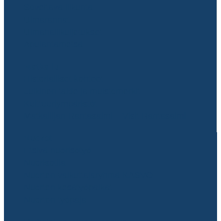
Soveltava liikunta
Uimarannat
Uimahallikuljetukset
Apulantametsä
Matkailu
Historialliset kohteet
Julkinen taide ja muistomerkit
Kulttuuriympäristöt
Matkailijan Rantasalmi – Visit Rantasalmi
Nuoret
Etsivä nuorisotyö
Nuorisotila
Nuorten vaikuttajaryhmä KASVO
Nuorten kesätyöpaikat
Nuorten työpaja