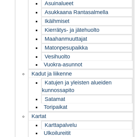
Asuinalueet
Asukkaana Rantasalmella
Ikäihmiset
Kierrätys- ja jätehuolto
Maahanmuuttajat
Matonpesupaikka
Vesihuolto
Vuokra-asunnot
Kadut ja liikenne
Katujen ja yleisten alueiden
kunnossapito
Satamat
Toripaikat
Kartat
Karttapalvelu
Ulkoilureitit