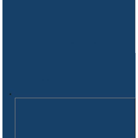
Työllisyyspalvelut
Savonlinnan seudun työllisyyspalvelut
Työllisyyspalvelujen yhteystiedot
Usein kysyttyä työllisyyspalveluista
Yrittäjille
Tontit ja yritysalueet
Yrityspalvelut
Maaseutupalvelut
Vapaa-aika ja kulttuuri