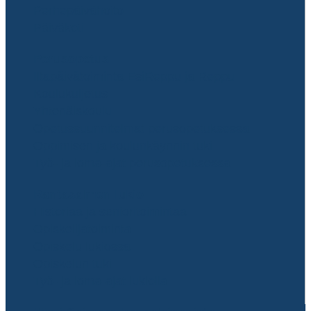
Perhepäivähoito
Päiväkoti
Perusopetus
Iltapäivätoiminta EsiReppu ja Reppu
Koulukuljetus
Yhtenäiskoulu
Opetussuunnitelmat perusopetuksessa
Oppimisen ja koulunkäynnin tuki
Työ- ja loma-ajat perusopetuksessa
Rantasalmen lukio
Historiaa ja senioritoimintaa
Opiskelijatoiminta
Opiskelu lukiossa
Opiskelun tuki
Työ- ja loma-ajat lukiolla