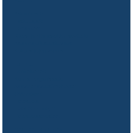
Asiointi
Asiointipiste
Laskuttajalle
Lomakkeet
Rikos- ja riita-asioiden sovittelu
Asiakirjajulkisuuskuvaus
Kokoustilojen varaus
Hallinto
Hankeluettelo
Kunnan organisaatio
Saavutettavuusilmoitukset
Säännökset
Tietosuoja
Evästeiden käyttö
Tietosuojaselosteet
Osallistu ja vaikuta