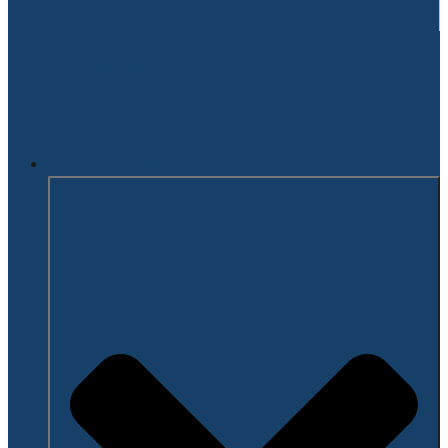
Eläimet
Eläinlääkärit
Koirapuisto
Löytöeläimet
Kunta ja hallinto