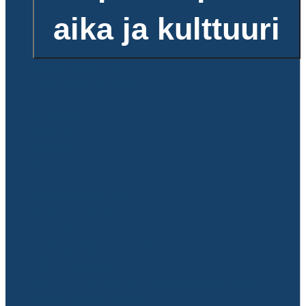
aika ja kulttuuri
Harrastaminen
Järjestöt ja avustukset
Kulttuuri
Teatteri
Kirjasto
Museo
Liikunta ja luonto
Kalastuspaikat
Laavut
Ladut ja luistelukenttä
Liikunnan paikat ja tilat
Liikuntaneuvonta ja ohjatut liikuntaryhmät
Puistot ja leikkikenttä