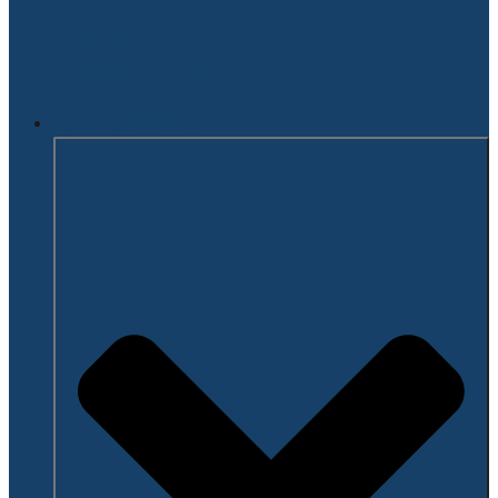
Markkinointi
Medialle
Sosiaalinen media
Työ ja yrittäminen