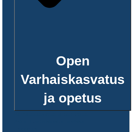
Open
Varhaiskasvatus
ja opetus
Varhaiskasvatus ja esiopetus
Asiointi varhaiskasvatuksessa
Esiopetus