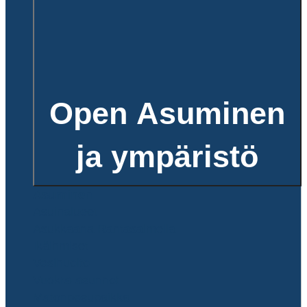
Open Asuminen
ja ympäristö
Asuminen
Asuinalueet
Asukkaana Rantasalmella
Ikäihmiset
Vesihuolto
Vuokra-asunnot
Matonpesupaikka