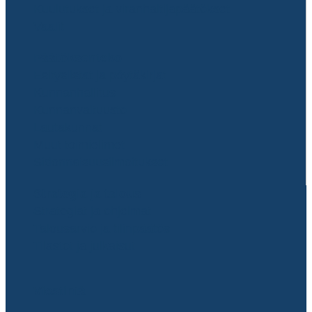
Kuulutukset ja viranhaltijapäätökset
Vaalit
Päätöksenteko
Esityslistat ja pöytäkirjat
Kunnanhallitus
Kunnanvaltuusto
Lautakunnat
Muut toimielimet
Sidonnaisuusilmoitukset
Strategia ja talous
Strategiat ja ohjelmat
Talousarvio ja tilinpäätös
Tilastot ja julkaisut
Viestintä