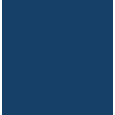
Maahanmuuttajat
Kierrätys- ja jätehuolto
Kadut ja liikenne
Katujen ja yleisten alueiden kunnossapito
Satamat
Toripaikat
Liikenneturvallisuus
Asiointiliikenne
Kartat
Karttapalvelu
Ulkoilureitit
Rakentaminen ja ympäristö
Kaavoitus
Luvat ja valvonta
Tontit ja kiinteistöt
Ympäristön- ja luonnonsuojelu