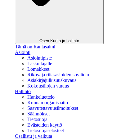
Open Kunta ja hallinto
Tämä on Rantasalmi
Asiointi
Asiointipiste
Laskuttajalle
Lomakkeet
Rikos- ja riita-asioiden sovittelu
Asiakirjajulkisuuskuvaus
Kokoustilojen varaus
Hallinto
Hankeluettelo
Kunnan organisaatio
Saavutettavuusilmoitukset
Säännökset
Tietosuoja
Evästeiden käyttö
Tietosuojaselosteet
Osallistu ja vaikuta