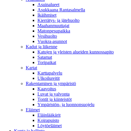
Asuinalueet
Asukkaana Rantasalmella
Ikäihmiset
Kierrätys- ja jätehuolto
Maahanmuuttajat
Matonpesupaikka
Vesihuolto
Vuokra-asunnot
Kadut ja liikenne
Katujen ja yleisten alueiden kunnossapito
Satamat
Toripaikat
Kartat
Karttapalvelu
Ulkoilureitit
Rakentaminen ja ympäristö
Kaavoitus
Luvat ja valvonta
Tontit ja kiinteistöt
Ympäristön- ja luonnonsuojelu
Eläimet
Eläinlääkärit
Koirapuisto
Löytöeläimet
Kunta ja hallinto