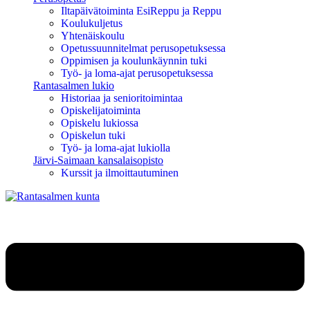
Iltapäivätoiminta EsiReppu ja Reppu
Koulukuljetus
Yhtenäiskoulu
Opetussuunnitelmat perusopetuksessa
Oppimisen ja koulunkäynnin tuki
Työ- ja loma-ajat perusopetuksessa
Rantasalmen lukio
Historiaa ja senioritoimintaa
Opiskelijatoiminta
Opiskelu lukiossa
Opiskelun tuki
Työ- ja loma-ajat lukiolla
Järvi-Saimaan kansalaisopisto
Kurssit ja ilmoittautuminen