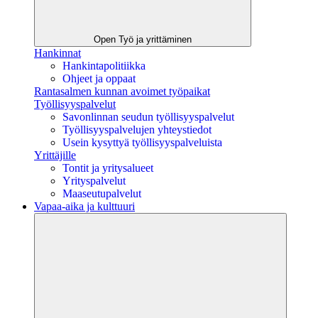
Open Työ ja yrittäminen
Hankinnat
Hankintapolitiikka
Ohjeet ja oppaat
Rantasalmen kunnan avoimet työpaikat
Työllisyyspalvelut
Savonlinnan seudun työllisyyspalvelut
Työllisyyspalvelujen yhteystiedot
Usein kysyttyä työllisyyspalveluista
Yrittäjille
Tontit ja yritysalueet
Yrityspalvelut
Maaseutupalvelut
Vapaa-aika ja kulttuuri