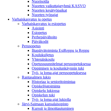
Nuorisotila
Nuorten vaikuttajaryhmä KASVO
Nuorten kesätyöpaikat
Nuorten työpajat
Varhaiskasvatus ja opetus
Varhaiskasvatus ja esiopetus
Asiointi
Esiopetus
Perhepäivähoito
Päiväkodit
Perusopetus
Iltapäivätoiminta EsiReppu ja Reppu
Koulukuljetus
Yhtenäiskoulu
Opetussuunnitelmat perusopetuksessa
Oppimisen ja koulunkäynnin tuki
Työ- ja loma-ajat perusopetuksessa
Rantasalmen lukio
Historiaa ja senioritoimintaa
Opiskelijatoiminta
Opiskelu lukiossa
Opiskelun tuki
Työ- ja loma-ajat lukiolla
Järvi-Saimaan kansalaisopisto
Kurssit ja ilmoittautuminen