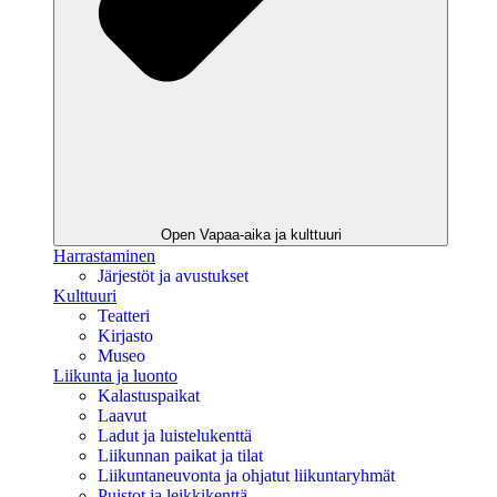
Open Vapaa-aika ja kulttuuri
Harrastaminen
Järjestöt ja avustukset
Kulttuuri
Teatteri
Kirjasto
Museo
Liikunta ja luonto
Kalastuspaikat
Laavut
Ladut ja luistelukenttä
Liikunnan paikat ja tilat
Liikuntaneuvonta ja ohjatut liikuntaryhmät
Puistot ja leikkikenttä