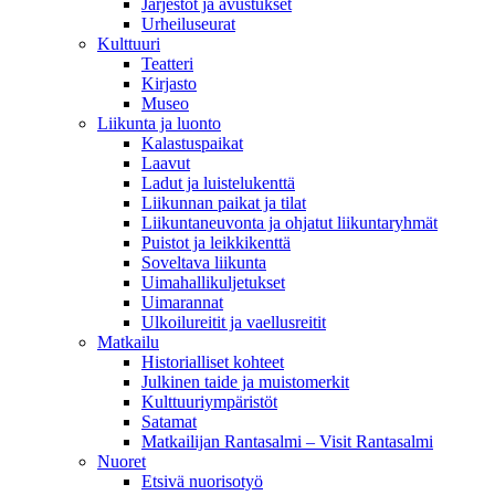
Järjestöt ja avustukset
Urheiluseurat
Kulttuuri
Teatteri
Kirjasto
Museo
Liikunta ja luonto
Kalastuspaikat
Laavut
Ladut ja luistelukenttä
Liikunnan paikat ja tilat
Liikuntaneuvonta ja ohjatut liikuntaryhmät
Puistot ja leikkikenttä
Soveltava liikunta
Uimahallikuljetukset
Uimarannat
Ulkoilureitit ja vaellusreitit
Matkailu
Historialliset kohteet
Julkinen taide ja muistomerkit
Kulttuuriympäristöt
Satamat
Matkailijan Rantasalmi – Visit Rantasalmi
Nuoret
Etsivä nuorisotyö