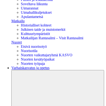
Soveltava liikunta
Uimarannat
Uimahallikuljetukset
Apulantametsä
Matkailu
Historialliset kohteet
Julkinen taide ja muistomerkit
Kulttuuriympäristöt
Matkailijan Rantasalmi – Visit Rantasalmi
Nuoret
Etsivä nuorisotyö
Nuorisotila
Nuorten vaikuttajaryhmä KASVO
Nuorten kesätyöpaikat
Nuorten työpaja
Varhaiskasvatus ja opetus