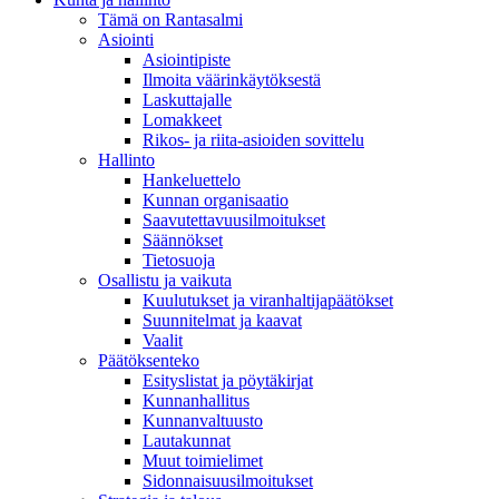
Tämä on Rantasalmi
Asiointi
Asiointipiste
Ilmoita väärinkäytöksestä
Laskuttajalle
Lomakkeet
Rikos- ja riita-asioiden sovittelu
Hallinto
Hankeluettelo
Kunnan organisaatio
Saavutettavuusilmoitukset
Säännökset
Tietosuoja
Osallistu ja vaikuta
Kuulutukset ja viranhaltijapäätökset
Suunnitelmat ja kaavat
Vaalit
Päätöksenteko
Esityslistat ja pöytäkirjat
Kunnanhallitus
Kunnanvaltuusto
Lautakunnat
Muut toimielimet
Sidonnaisuusilmoitukset