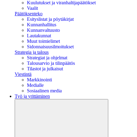
Kuulutukset ja viranhaltijapäätökset
Vaalit
Päätöksenteko
Esityslistat ja pöytäkirjat
Kunnanhallitus
Kunnanvaltuusto
Lautakunnat
Muut toimielimet
Sidonnaisuusilmoitukset
Strategia ja talous
Strategiat ja ohjelmat
Talousarvio ja tilinpäätös
Tilastot ja julkaisut
Viestintä
Markkinointi
Medialle
Sosiaalinen media
Työ ja yrittäminen