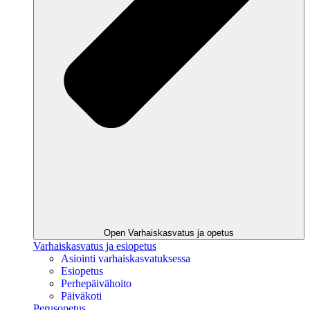
Open Varhaiskasvatus ja opetus
Varhaiskasvatus ja esiopetus
Asiointi varhaiskasvatuksessa
Esiopetus
Perhepäivähoito
Päiväkoti
Perusopetus