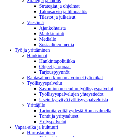
Strategia ja talous
Strategiat ja ohjelmat
Talousarvio ja tilinpäätös
Tilastot ja julkaisut
Viestintä
Ajankohtaista
Markkinointi
Medialle
Sosiaalinen media
Työ ja yrittäminen
Hankinnat
Hankintapolitiikka
Ohjeet ja oppaat
Tarjouspyynnöt
Rantasalmen kunnan avoimet työpaikat
Työllisyyspalvelut
Savonlinnan seudun työllisyyspalvelut
Työllisyyspalvelujen yhteystiedot
Usein kysyttyä työllisyyspalveluista
Yrittäjille
Tarinoita yrittäjyydestä Rantasalmella
Tontit ja yritysalueet
Yrityspalvelut
Vapaa-aika ja kulttuuri
Harrastaminen