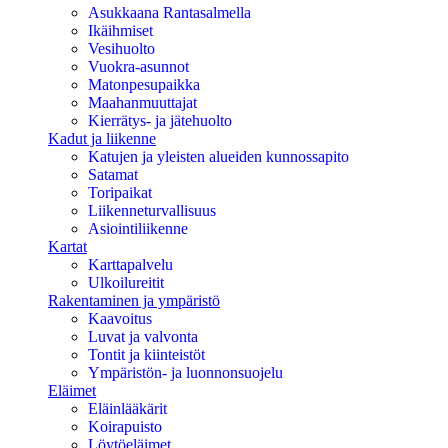
Asukkaana Rantasalmella
Ikäihmiset
Vesihuolto
Vuokra-asunnot
Matonpesupaikka
Maahanmuuttajat
Kierrätys- ja jätehuolto
Kadut ja liikenne
Katujen ja yleisten alueiden kunnossapito
Satamat
Toripaikat
Liikenneturvallisuus
Asiointiliikenne
Kartat
Karttapalvelu
Ulkoilureitit
Rakentaminen ja ympäristö
Kaavoitus
Luvat ja valvonta
Tontit ja kiinteistöt
Ympäristön- ja luonnonsuojelu
Eläimet
Eläinlääkärit
Koirapuisto
Löytöeläimet