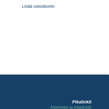
Lisää ostoskoriin
Pikalinkit
Asuminen ja ympäristö