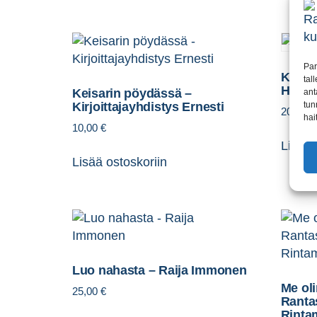
Par
Kuka 
tal
Haiko
Keisarin pöydässä –
ant
tun
Kirjoittajayhdistys Ernesti
20,00
€
hai
10,00
€
Lisää 
Lisää ostoskoriin
Luo nahasta – Raija Immonen
Me oli
25,00
€
Ranta
Rinta