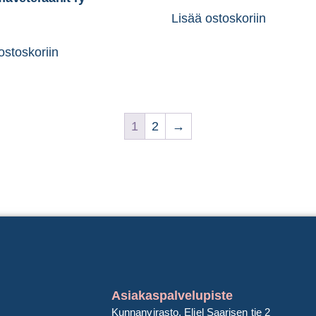
Lisää ostoskoriin
ostoskoriin
1
2
→
Asiakaspalvelupiste
Kunnanvirasto, Eliel Saarisen tie 2