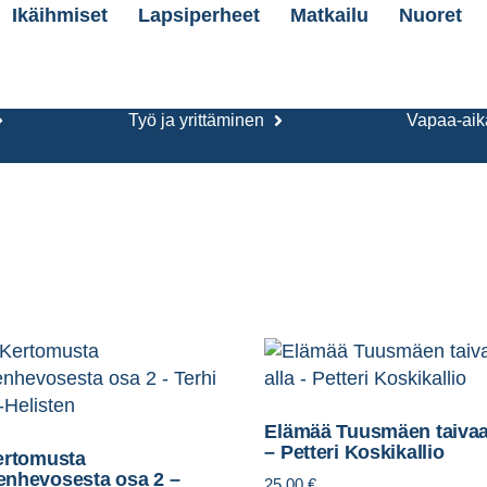
Ikäihmiset
Lapsiperheet
Matkailu
Nuoret
Työ ja yrittäminen
Vapaa-aika
Elämää Tuusmäen taivaa
– Petteri Koskikallio
ertomusta
nhevosesta osa 2 –
25,00
€