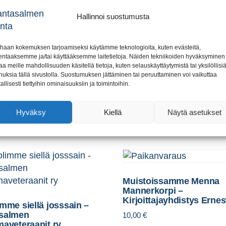
Hallinnoi suostumusta
haan kokemuksen tarjoamiseksi käytämme teknologioita, kuten evästeitä,
Kuvien kertomaa
muka muu – Matti
lentaaksemme ja/tai käyttääksemme laitetietoja. Näiden tekniikoiden hyväksyminen
nen
aa meille mahdollisuuden käsitellä tietoja, kuten selauskäyttäytymistä tai yksilöllisi
20,00
€
nuksia tällä sivustolla. Suostumuksen jättäminen tai peruuttaminen voi vaikuttaa
tallisesti tiettyihin ominaisuuksiin ja toimintoihin.
Lisää ostoskoriin
ostoskoriin
Hyväksy
Kiellä
Näytä asetukset
Muistoissamme Menna
Mannerkorpi –
Kirjoittajayhdistys Ernes
mme siellä josssain –
salmen
10,00
€
maveteraanit ry